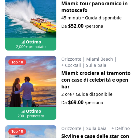
Miami: tour panoramico in
motoscafo
45 minuti
•
Guida disponibile
$52.00
Da
/persona
Ottimo
2,000+ prenotato
Orizzonte
|
Miami Beach
|
Top 10
+ Cocktail
|
Sulla baia
Miami: crociera al tramonto
con case di celebrità e open
bar
2 ore
•
Guida disponibile
$69.00
Da
/persona
Ottimo
200+ prenotato
Orizzonte
|
Sulla baia
|
+ Delfino
Top 10
Skyline e case delle star con