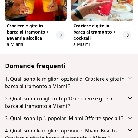
Crociere e gite in
Crociere e gite in
barca al tramonto +
barca al tramonto +
Bevanda alcolica
Cocktail
a Miami
a Miami
Domande frequenti
1. Quali sono le migliori opzioni di Crociere e gite in
barca al tramonto a Miami ?
In base alla popolarità e alle recensioni degli ospiti,
2. Quali sono i migliori Top 10 crociere e gite in
le migliori opzioni di Crociere e gite in barca al
barca al tramonto a Miami ?
tramonto a Miami sono:
In base alla popolarità e alle recensioni degli ospiti,
3. Quali sono i più popolari Miami Offerte speciali ?
Miami Skyline: Bootsfahrt zu Millionärshäusern
i migliori Top 10 crociere e gite in barca al tramonto
In base alla popolarità e alle recensioni degli ospiti,
Skyline-Sightseeing-Bootsfahrt und Millionaire's
a Miami sono:
4. Quali sono le migliori opzioni di Miami Beach -
Homes
i più popolari Miami Offerte speciali sono: