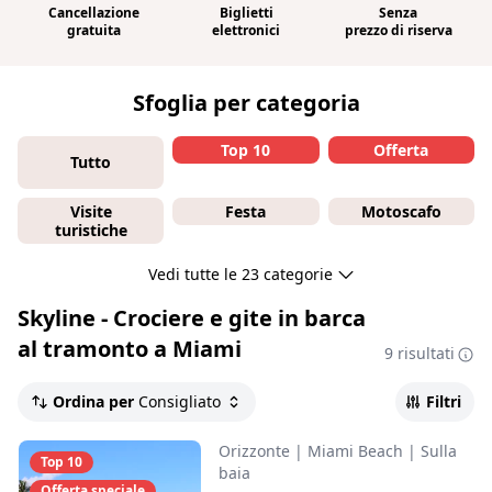
Cancellazione
Biglietti
Senza
gratuita
elettronici
prezzo di riserva
Sfoglia per categoria
Top 10
Offerta
Tutto
Visite
Festa
Motoscafo
turistiche
Vedi tutte le 23 categorie
Skyline - Crociere e gite in barca
al tramonto a Miami
9 risultati
Ordina per
Consigliato
Filtri
Orizzonte
|
Miami Beach
|
Sulla
Top 10
baia
Offerta speciale