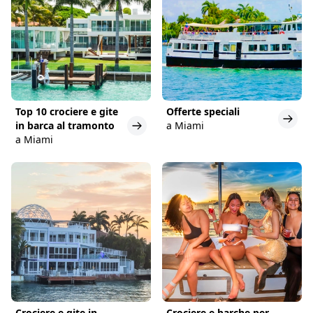
Top 10 crociere e gite
Offerte speciali
in barca al tramonto
a Miami
a Miami
Crociere e gite in
Crociere e barche per