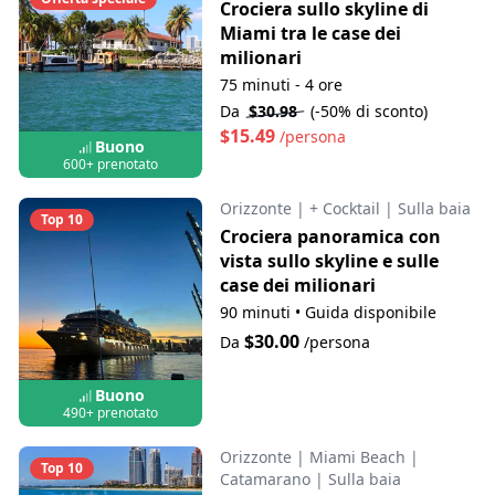
Crociera sullo skyline di
Miami tra le case dei
milionari
75 minuti - 4 ore
Da
$30.98
(-50% di sconto)
$15.49
/persona
Buono
600+ prenotato
Orizzonte
|
+ Cocktail
|
Sulla baia
Top 10
Crociera panoramica con
vista sullo skyline e sulle
case dei milionari
90 minuti
•
Guida disponibile
$30.00
Da
/persona
Buono
490+ prenotato
Orizzonte
|
Miami Beach
|
Top 10
Catamarano
|
Sulla baia