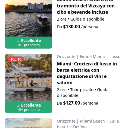
tramonto del Vizcaya con
cibo e bevande incluse
2 ore
•
Guida disponibile
$130.00
Da
/persona
Eccellente
10+ prenotato
Orizzonte
|
Fiume Miami
|
Lusso
Top 10
Miami: Crociera di lusso in
barca elettrica con
degustazione di vini e
salumi
2 ore
•
Tour privato
•
Guida
disponibile
$127.00
Da
/persona
Eccellente
10+ prenotato
Orizzonte
|
Miami Beach
|
Sulla
baia
|
+ Delfino