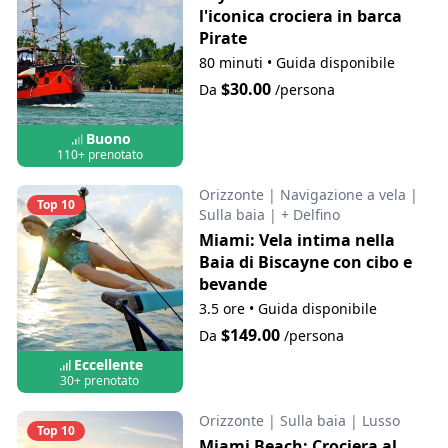
l'iconica crociera in barca
Pirate
80 minuti
•
Guida disponibile
$30.00
Da
/persona
Buono
110+ prenotato
Orizzonte
|
Navigazione a vela
|
Top 10
Sulla baia
|
+ Delfino
Miami: Vela intima nella
Baia di Biscayne con cibo e
bevande
3.5 ore
•
Guida disponibile
$149.00
Da
/persona
Eccellente
30+ prenotato
Orizzonte
|
Sulla baia
|
Lusso
Top 10
Miami Beach: Crociera al