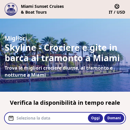
Miami Sunset Cruises
& Boat Tours
IT / USD
Migliori
Skyline - Crociere e gite in
barca al tramonto a Miami
Trova le migliori crociere diurne, al tramonto e
notturne a Miami
Verifica la disponibilità in tempo reale
Oggi
Domani