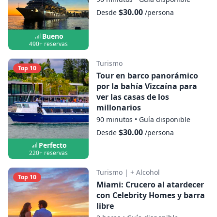
$30.00
Desde
/persona
Bueno
490+ reservas
Turismo
Top 10
Tour en barco panorámico
por la bahía Vizcaína para
ver las casas de los
millonarios
90 minutos
•
Guía disponible
$30.00
Desde
/persona
Perfecto
220+ reservas
Turismo
|
+ Alcohol
Top 10
Miami: Crucero al atardecer
con Celebrity Homes y barra
libre