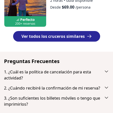
2 horas
•
Guía disponible
$69.00
Desde
/persona
Perfecto
200+ reservas
Ver todos los cruceros similares
Preguntas Frecuentes
1. ¿Cuál es la política de cancelación para esta
actividad?
Cancela con hasta 24 horas de antelación y recibe un
2. ¿Cuándo recibiré la confirmación de mi reserva?
reembolso completo.
Recibirás una notificación por correo electrónico justo
3. ¿Son suficientes los billetes móviles o tengo que
después de realizar el pago con éxito. Si no lo ves en tu
imprimirlos?
bandeja de entrada, comprueba tu carpeta de correo no
No es necesario imprimir los billetes. Puedes mostrar tu