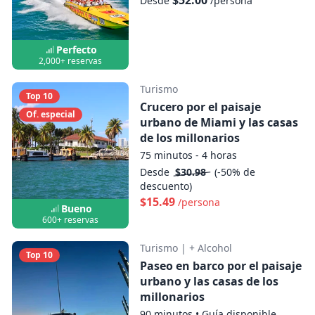
Desde
/persona
Perfecto
2,000+ reservas
Turismo
Top 10
Crucero por el paisaje
Of. especial
urbano de Miami y las casas
de los millonarios
75 minutos - 4 horas
Desde
$30.98
(-50% de
descuento)
$15.49
/persona
Bueno
600+ reservas
Turismo
|
+ Alcohol
Top 10
Paseo en barco por el paisaje
urbano y las casas de los
millonarios
90 minutos
•
Guía disponible