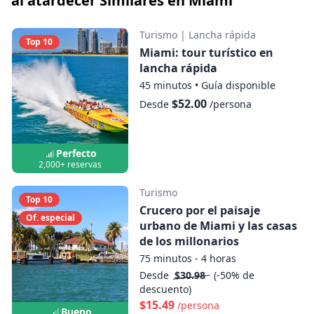
al atardecer Similares en Miami
Mostrar mapa
Turismo
|
Lancha rápida
Top 10
Miami: tour turístico en
lancha rápida
45 minutos
•
Guía disponible
$52.00
Desde
/persona
Perfecto
2,000+ reservas
Turismo
Top 10
Crucero por el paisaje
Of. especial
urbano de Miami y las casas
de los millonarios
75 minutos - 4 horas
Desde
$30.98
(-50% de
descuento)
$15.49
/persona
Bueno