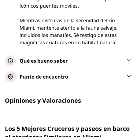
icónicos puentes móviles.
Mientras disfrutas de la serenidad del río
Miami, mantente atento a la fauna salvaje,
incluidos los manatíes. Sé testigo de estas
magníficas criaturas en su hábitat natural.
Qué es bueno saber
Las bebidas alcohólicas son sólo para
Punto de encuentro
mayores de 21 años
Crucero compartido en E-Boat
Para 7 o más participantes, reserva un tour
Opiniones y Valoraciones
privado
Mostrar mapa
Debido al tipo de amarres de este puerto
deportivo, no podemos alojar a huéspedes
con movilidad reducida
Crucero privado en E-Boat
Los 5 Mejores Cruceros y paseos en barco