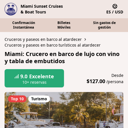
Miami Sunset Cruises
& Boat Tours
ES / USD
Confirmación
Billetes
Sin gastos de
Instantánea
Móviles
gestión
Cruceros y paseos en barco al atardecer
Cruceros y paseos en barco turísticos al atardecer
Miami: Crucero en barco de lujo con vino
y tabla de embutidos
Desde
9.0
Excelente
$127.00
/persona
10+ reservas
Top 10
Turismo