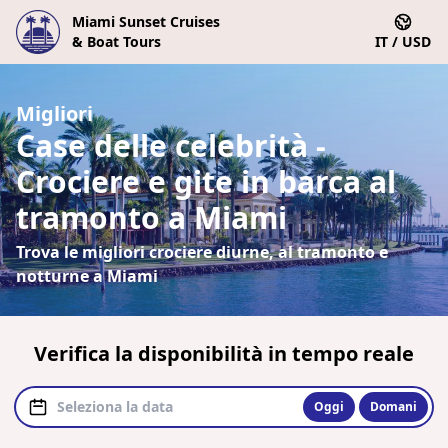
Miami Sunset Cruises
& Boat Tours
IT / USD
Migliori
Case delle celebrità -
Crociere e gite in barca al
tramonto a Miami
Trova le migliori crociere diurne, al tramonto e
notturne a Miami
Verifica la disponibilità in tempo reale
Oggi
Domani