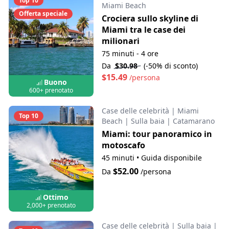
Top 10
Miami Beach
Offerta speciale
Crociera sullo skyline di
Miami tra le case dei
milionari
75 minuti - 4 ore
Da
$30.98
(-50% di sconto)
$15.49
/persona
Buono
600+ prenotato
Case delle celebrità
|
Miami
Top 10
Beach
|
Sulla baia
|
Catamarano
Miami: tour panoramico in
motoscafo
45 minuti
•
Guida disponibile
$52.00
Da
/persona
Ottimo
2,000+ prenotato
Case delle celebrità
|
Sulla baia
|