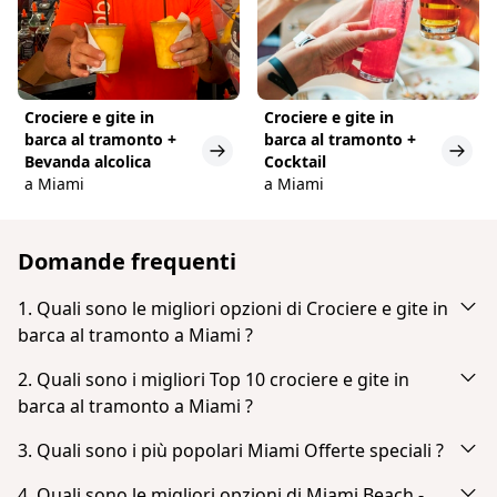
Crociere e gite in
Crociere e gite in
barca al tramonto +
barca al tramonto +
Bevanda alcolica
Cocktail
a Miami
a Miami
Domande frequenti
1. Quali sono le migliori opzioni di Crociere e gite in
barca al tramonto a Miami ?
In base alla popolarità e alle recensioni degli ospiti,
2. Quali sono i migliori Top 10 crociere e gite in
le migliori opzioni di Crociere e gite in barca al
barca al tramonto a Miami ?
tramonto a Miami sono:
In base alla popolarità e alle recensioni degli ospiti,
3. Quali sono i più popolari Miami Offerte speciali ?
Miami Skyline Cruise of Millionaire Homes
i migliori Top 10 crociere e gite in barca al tramonto
In base alla popolarità e alle recensioni degli ospiti,
Skyline Sightseeing Cruise and Millionaire's Homes
a Miami sono:
4. Quali sono le migliori opzioni di Miami Beach -