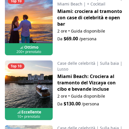
Top 10
Miami Beach
|
+ Cocktail
Miami: crociera al tramonto
con case di celebrità e open
bar
2 ore
•
Guida disponibile
$69.00
Da
/persona
Ottimo
200+ prenotato
Case delle celebrità
|
Sulla baia
|
Top 10
Lusso
Miami Beach: Crociera al
tramonto del Vizcaya con
cibo e bevande incluse
2 ore
•
Guida disponibile
$130.00
Da
/persona
Eccellente
10+ prenotato
Case delle celebrità
|
Sulla baia
|