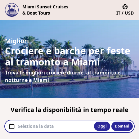
Miami Sunset Cruises
& Boat Tours
IT / USD
Migliori
Crociere e barche per feste
al tramonto a Miami
Trova le migliori crociere diurne, al tramonto e
notturne a Miami
Verifica la disponibilità in tempo reale
Oggi
Domani