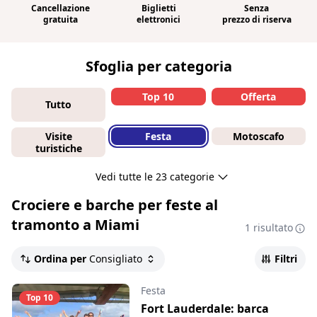
Cancellazione
Biglietti
Senza
gratuita
elettronici
prezzo di riserva
Sfoglia per categoria
Top 10
Offerta
Tutto
Visite
Festa
Motoscafo
turistiche
Vedi tutte le 23 categorie
Crociere e barche per feste al
tramonto a Miami
1 risultato
Ordina per
Consigliato
Filtri
Festa
Top 10
Fort Lauderdale: barca