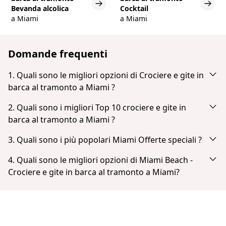
Bevanda alcolica
Cocktail
a Miami
a Miami
Domande frequenti
1. Quali sono le migliori opzioni di Crociere e gite in
barca al tramonto a Miami ?
In base alla popolarità e alle recensioni degli ospiti,
2. Quali sono i migliori Top 10 crociere e gite in
le migliori opzioni di Crociere e gite in barca al
barca al tramonto a Miami ?
tramonto a Miami sono:
In base alla popolarità e alle recensioni degli ospiti,
3. Quali sono i più popolari Miami Offerte speciali ?
Miami Skyline: Bootsfahrt zu Millionärshäusern
i migliori Top 10 crociere e gite in barca al tramonto
In base alla popolarità e alle recensioni degli ospiti,
Skyline-Sightseeing-Bootsfahrt und Millionaire's
a Miami sono:
4. Quali sono le migliori opzioni di Miami Beach -
Homes
i più popolari Miami Offerte speciali sono:
Crociere e gite in barca al tramonto a Miami?
Miami Skyline: Bootsfahrt zu Millionärshäusern
Miami: Sightseeing-Tour mit dem Schnellboot
Miami Skyline Cruise of Millionaire Homes
In base alla popolarità e alle recensioni degli ospiti,
Skyline-Sightseeing-Bootsfahrt und Millionaire's
Biscayne Bay: Sightseeing-Bootstour zu den
Homes
le migliori opzioni di Miami Beach - Crociere e gite
Häusern der Millionäre
in barca al tramonto a Miami sono:
Miami: Sightseeing-Tour mit dem Schnellboot
Miami: Sunset Cruise mit Celebrity Homes & Open