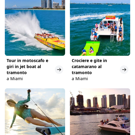
Tour in motoscafo e
Crociere e gite in
giri in jet boat al
catamarano al
tramonto
tramonto
a Miami
a Miami