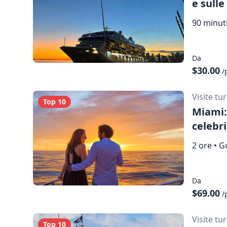
e sulle
90 minut
Da
$30.00
/
Visite tu
Top 10
Miami:
celebr
2 ore
•
Gu
Da
$69.00
/
Visite tu
Top 10