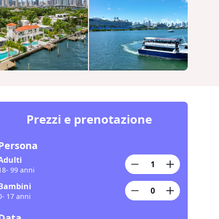
Prezzi e prenotazione
Persona
Adulti
18- 99 anni
Bambini
0- 17 anni
Data