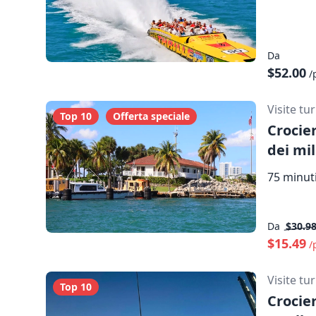
Mostra mappa
Da
$52.00
/
Visite tu
Top 10
Offerta speciale
Crocier
dei mil
75 minuti
Da
$30.9
$15.49
/
Visite tu
Top 10
Crocie