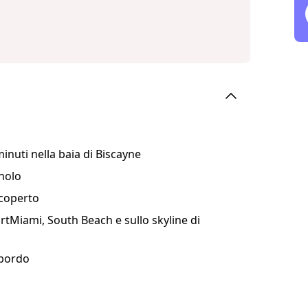
inuti nella baia di Biscayne
gnolo
scoperto
ortMiami, South Beach e sullo skyline di
 bordo