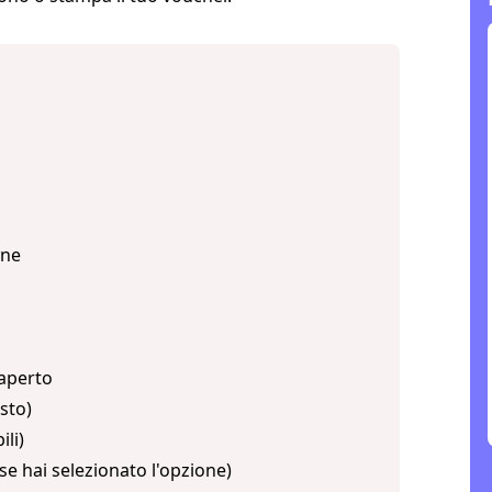
yne
 aperto
sto)
ili)
e hai selezionato l'opzione)