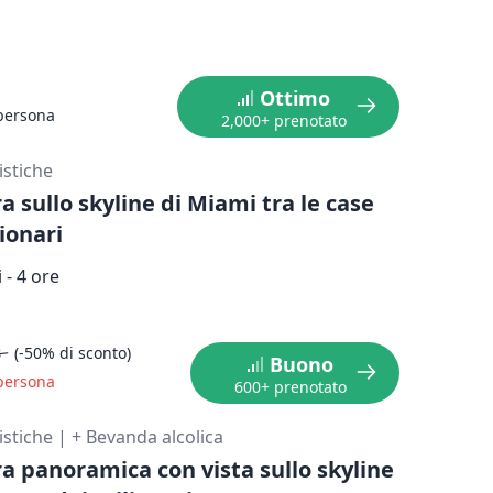
Ottimo
persona
2,000+ prenotato
ristiche
a sullo skyline di Miami tra le case
ionari
 - 4 ore
8
(-50% di sconto)
Buono
persona
600+ prenotato
ristiche
|
+ Bevanda alcolica
ra panoramica con vista sullo skyline