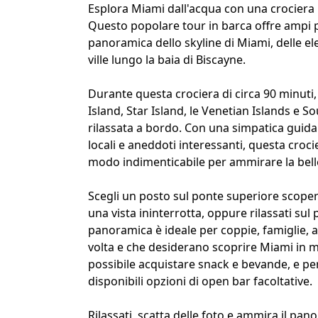
Esplora Miami dall'acqua con una crociera 
Questo popolare tour in barca offre ampi po
panoramica dello skyline di Miami, delle el
ville lungo la baia di Biscayne.
Durante questa crociera di circa 90 minuti,
Island, Star Island, le Venetian Islands e 
rilassata a bordo. Con una simpatica guida 
locali e aneddoti interessanti, questa croci
modo indimenticabile per ammirare la belle
Scegli un posto sul ponte superiore scopert
una vista ininterrotta, oppure rilassati sul
panoramica è ideale per coppie, famiglie, a
volta e che desiderano scoprire Miami in 
possibile acquistare snack e bevande, e per
disponibili opzioni di open bar facoltative.
Rilassati, scatta delle foto e ammira il pan