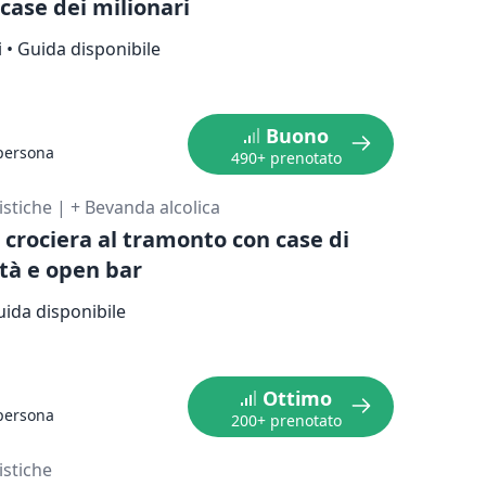
 case dei milionari
i
•
Guida disponibile
Buono
persona
490+ prenotato
ristiche
|
+ Bevanda alcolica
 crociera al tramonto con case di
ità e open bar
ida disponibile
Ottimo
persona
200+ prenotato
ristiche