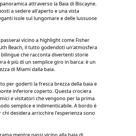
panoramica attraverso la Baia di Biscayne.
sti a sedere all'aperto e una vista
eganti isole sul lungomare e delle lussuose
 passerai vicino a highlight come Fisher
South Beach, il tutto godendoti un'atmosfera
bilingue che racconta divertenti storie
era è più di un semplice giro in barca: è un
zza di Miami dalla baia.
o per goderti la fresca brezza della baia e
 ponte inferiore coperto. Questa crociera
mici e visitatori che vengono per la prima
modo semplice e indimenticabile. A bordo è
 chi desidera arricchire l'esperienza sono
orama mentre passi vicino alla baia di