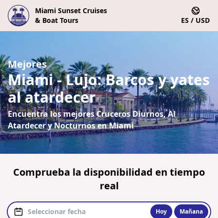
Miami Sunset Cruises
& Boat Tours
ES / USD
Mejores
Miami - Lujo: Barcos y yates
al atardecer
Encuentra los mejores Cruceros Diurnos, Al
Atardecer y Nocturnos en Miami
Comprueba la disponibilidad en tiempo
real
Hoy
Mañana