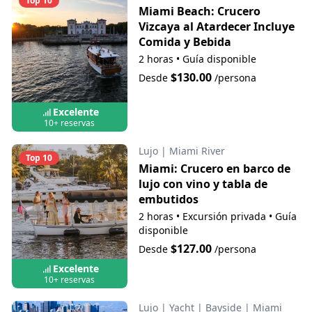
Top 10
Miami Beach: Crucero
Vizcaya al Atardecer Incluye
Comida y Bebida
2 horas
•
Guía disponible
$130.00
Desde
/persona
Excelente
10+ reservas
Lujo
|
Miami River
Top 10
Miami: Crucero en barco de
lujo con vino y tabla de
embutidos
2 horas
•
Excursión privada
•
Guía
disponible
$127.00
Desde
/persona
Excelente
10+ reservas
Lujo
|
Yacht
|
Bayside
|
Miami