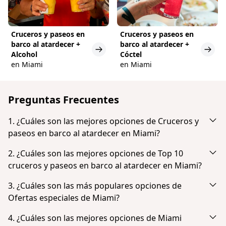
Cruceros y paseos en
Cruceros y paseos en
barco al atardecer +
barco al atardecer +
Alcohol
Cóctel
en Miami
en Miami
Preguntas Frecuentes
1. ¿Cuáles son las mejores opciones de Cruceros y
paseos en barco al atardecer en Miami?
Según la popularidad y las opiniones de los clientes,
2. ¿Cuáles son las mejores opciones de Top 10
las mejores opciones de Cruceros y paseos en barco
cruceros y paseos en barco al atardecer en Miami?
al atardecer en Miami son:
Según la popularidad y las opiniones de los
3. ¿Cuáles son las más populares opciones de
Miami Skyline Cruise of Millionaire Homes
huéspedes, las mejores opciones de Top 10 cruceros
Ofertas especiales de Miami?
Miami: Sightseeing Speedboat Tour
y paseos en barco al atardecer en Miami son:
Según la popularidad y las opiniones de los clientes,
Skyline Sightseeing Cruise and Millionaire's Homes
4. ¿Cuáles son las mejores opciones de Miami
Miami Skyline Cruise of Millionaire Homes
las más populares opciones de Ofertas especiales de