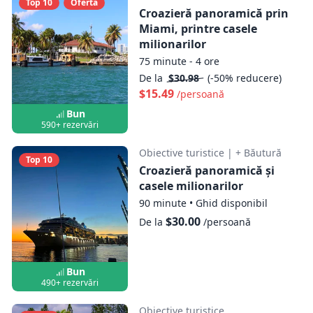
Top 10
Ofertă
Croazieră panoramică prin
Miami, printre casele
milionarilor
75 minute - 4 ore
De la
$30.98
(-50% reducere)
$15.49
/persoană
Bun
590+ rezervări
Obiective turistice
|
+ Băutură
Top 10
Croazieră panoramică și
casele milionarilor
90 minute
•
Ghid disponibil
$30.00
De la
/persoană
Bun
490+ rezervări
Obiective turistice