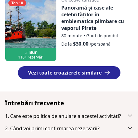
Top 10
Panoramă și case ale
celebrităților în
emblematica plimbare cu
vaporul Pirate
80 minute
•
Ghid disponibil
$30.00
De la
/persoană
Bun
110+ rezervări
Vezi toate croazierele similare
Întrebări frecvente
1. Care este politica de anulare a acestei activități?
Anulați până la 24 ore în avans pentru o rambursare
2. Când voi primi confirmarea rezervării?
completă.