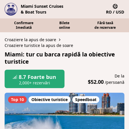
Miami Sunset Cruises
& Boat Tours
RO / USD
Confirmare
Bilete
Fără taxă
Imediată
online
de rezervare
Croaziere la apus de soare
Croaziere turistice la apus de soare
Miami: tur cu barca rapidă la obiective
turistice
De la
8.7
Foarte bun
$52.00
/persoană
2,000+ rezervări
Top 10
Obiective turistice
Speedboat