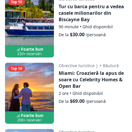
Top 10
Tur cu barca pentru a vedea
casele milionarilor din
Biscayne Bay
90 minute
•
Ghid disponibil
$30.00
De la
/persoană
Foarte bun
220+ rezervări
Obiective turistice
|
+ Băutură
Top 10
Miami: Croazieră la apus de
soare cu Celebrity Homes &
Open Bar
2 ore
•
Ghid disponibil
$69.00
De la
/persoană
Foarte bun
200+ rezervări
Obiective turistice