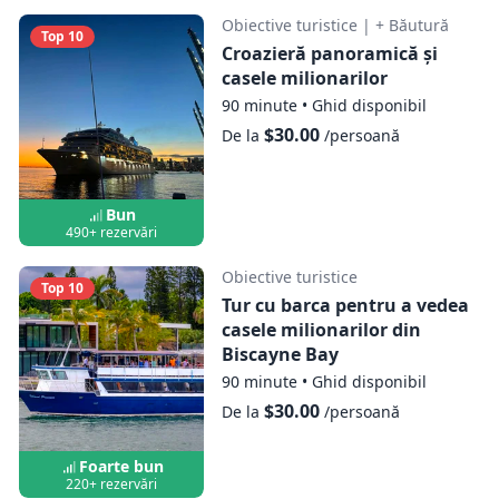
Obiective turistice
|
+ Băutură
Top 10
Croazieră la apus cu panoramă de
Croazieră panoramică și
casele milionarilor
Miami, cu plecare de pe Miami River
90 minute
•
Ghid disponibil
$30.00
De la
/persoană
Arată harta
Croazieră cu barca și tur cu autobuzul
Bun
490+ rezervări
prin Miami
Obiective turistice
Top 10
Arată harta
Tur cu barca pentru a vedea
casele milionarilor din
Biscayne Bay
Croazieră la apus cu panoramă peste
90 minute
•
Ghid disponibil
Miami și Prosecco nelimitat
$30.00
De la
/persoană
Arată harta
Foarte bun
220+ rezervări