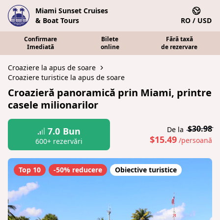
Miami Sunset Cruises
& Boat Tours
RO / USD
Confirmare
Bilete
Fără taxă
Imediată
online
de rezervare
Croaziere la apus de soare
Croaziere turistice la apus de soare
Croazieră panoramică prin Miami, printre
casele milionarilor
$30.98
De la
7.0
Bun
$15.49
/persoană
600+ rezervări
Top 10
-50% reducere
Obiective turistice