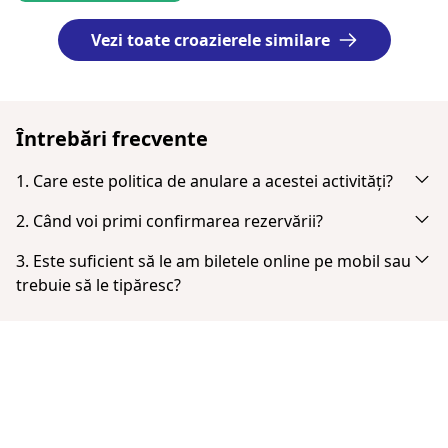
Vezi toate croazierele similare
Întrebări frecvente
1. Care este politica de anulare a acestei activități?
Anulați până la 24 ore în avans pentru o rambursare
2. Când voi primi confirmarea rezervării?
completă.
Vei primi o notificare prin e-mail imediat după plata
3. Este suficient să le am biletele online pe mobil sau
efectuată cu succes. Dacă nu îl vezi în inbox, verifică
trebuie să le tipăresc?
folderul spam sau junk. Când plata este finalizată, ai
Biletele nu trebuie tipărite. Poți afișa biletul de pe
opțiunea de a descărca biletul.
smartphone sub formă de PDF.