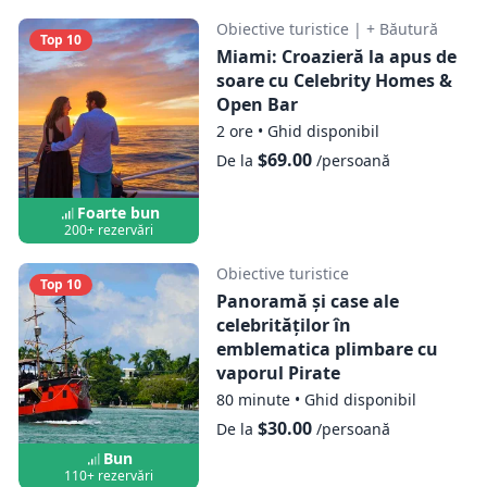
Obiective turistice
|
+ Băutură
Top 10
Miami: Croazieră la apus de
soare cu Celebrity Homes &
Open Bar
2 ore
•
Ghid disponibil
$69.00
De la
/persoană
Foarte bun
200+ rezervări
Obiective turistice
Top 10
Panoramă și case ale
celebrităților în
emblematica plimbare cu
vaporul Pirate
80 minute
•
Ghid disponibil
$30.00
De la
/persoană
Bun
110+ rezervări