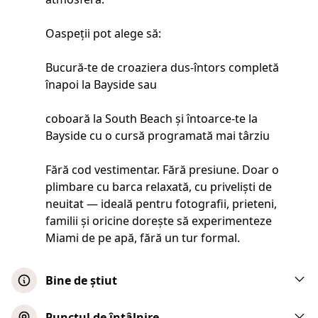
Oaspeții pot alege să:
Bucură-te de croaziera dus-întors completă
înapoi la Bayside sau
coboară la South Beach și întoarce-te la
Bayside cu o cursă programată mai târziu
Fără cod vestimentar. Fără presiune. Doar o
plimbare cu barca relaxată, cu priveliști de
neuitat — ideală pentru fotografii, prieteni,
familii și oricine dorește să experimenteze
Miami de pe apă, fără un tur formal.
Bine de știut
Check-in-ul pentru barcă se închide cu 10
Punctul de întâlnire