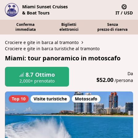
Miami Sunset Cruises
& Boat Tours
IT / USD
Conferma
Biglietti
Senza
immediata
elettronici
prezzo di riserva
Crociere e gite in barca al tramonto
Crociere e gite in barca turistiche al tramonto
Miami: tour panoramico in motoscafo
Da
8.7
Ottimo
$52.00
/persona
2,000+ prenotato
Top 10
Visite turistiche
Motoscafo