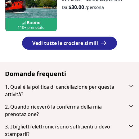
$30.00
Da
/persona
Buono
110+ prenotato
Vedi tutte le crociere simili
Domande frequenti
1. Qual è la politica di cancellazione per questa
attività?
Cancella fino a 24 ore prima per ricevere un rimborso
2. Quando riceverò la conferma della mia
completo.
prenotazione?
Riceverai una notifica via email subito dopo l'avvenuto
3. I biglietti elettronici sono sufficienti o devo
pagamento. Se non la vedi nella tua casella di posta,
stamparli?
controlla la cartella dello spam o della posta indesiderata.