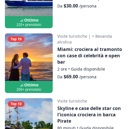
$30.00
Da
/persona
Ottimo
220+ prenotato
Visite turistiche
|
+ Bevanda
Top 10
alcolica
Miami: crociera al tramonto
con case di celebrità e open
bar
2 ore
•
Guida disponibile
$69.00
Da
/persona
Ottimo
200+ prenotato
Visite turistiche
Top 10
Skyline e case delle star con
l'iconica crociera in barca
Pirate
80 minuti
•
Guida disponibile